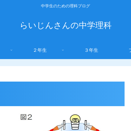
中学生のための理科ブログ
らいじんさんの中学理科
２年生
３年生