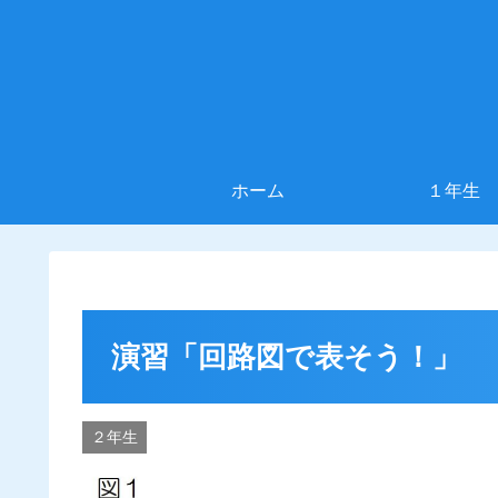
ホーム
１年生
演習「回路図で表そう！」
２年生