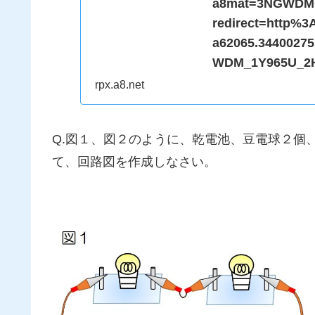
a8mat=3NGWDM+
redirect=http%3
a62065.3440027
WDM_1Y965U_2
252Fwww.rakut
rpx.a8.net
252Fm.rakuten.c
Q.図１、図２のように、乾電池、豆電球２個
て、回路図を作成しなさい。