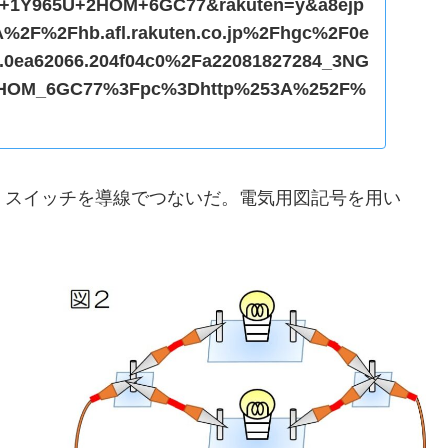
1Y965U+2HOM+6GC77&rakuten=y&a8ejp
A%2F%2Fhb.afl.rakuten.co.jp%2Fhgc%2F0e
5.0ea62066.204f04c0%2Fa22081827284_3NG
HOM_6GC77%3Fpc%3Dhttp%253A%252F%
en.co.jp%252F%26m%3Dhttp%253A%252F%
o.jp%252F
、スイッチを導線でつないだ。電気用図記号を用い