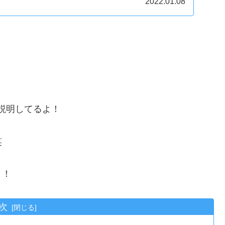
2022.01.08
説明してるよ！
笑
う！
次