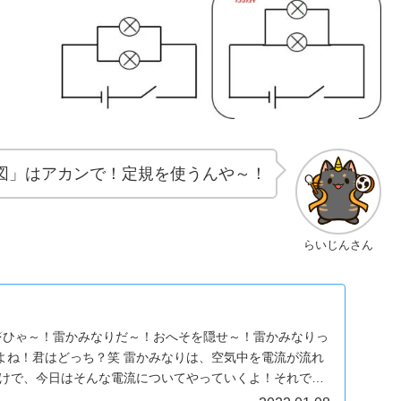
図」はアカンで！定規を使うんや～！
らいじんさん
？⚡ひゃ～！雷かみなりだ～！おへそを隠せ～！雷かみなりっ
よね！君はどっち？笑 雷かみなりは、空気中を電流が流れ
わけで、今日はそんな電流についてやっていくよ！それでは