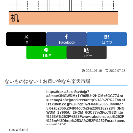
X
Facebook
はてブ
LINE
コピー
2021.07.19
2022.07.28
ないものはない！お買い物なら楽天市場
https://rpx.a8.net/svt/ejp?
a8mat=3NGWDM+1Y965U+2HOM+6GC77&ra
kuten=y&a8ejpredirect=http%3A%2F%2Fhb.af
l.rakuten.co.jp%2Fhgc%2F0ea62065.3440027
5.0ea62066.204f04c0%2Fa22081827284_3NG
WDM_1Y965U_2HOM_6GC77%3Fpc%3Dhttp
%253A%252F%252Fwww.rakuten.co.jp%252F
%26m%3Dhttp%253A%252F%252Fm.rakuten.
co.jp%252F
rpx.a8.net