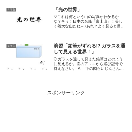
必ず図示すること。A. 下の図 らいじん
さん頭の先は角のことやで！今から解説
「光の世界」
１年生
するで！ ↑ ...
💡これは何という山の写真かわかるか
な？そう！日本の名峰「富士山」！美し
く雄大な山だね～♪あれ？よく見ると目の
前の湖にも富士山が映っているよ！どち
らも同じ大きさで、同じ距離感で見えて
いるよね！なんでそう見えるのか気にな
る～？それでは早速いって...
演習「鉛筆がずれる!? ガラスを通
１年生
して見える世界！」
Q.ガラスを通して見えた鉛筆はどのよう
に見えるか。図のア～エから選び記号で
答えなさい。 A. 下の図らいじんさんま
るで「ジグザグイリュージョン」みたい
やな！今から解説するで！解説 ↑ の記
事はもう読んでくれたかな？ 「光の屈
折」で入射角と屈...
スポンサーリンク