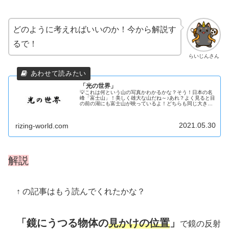
どのように考えればいいのか！今から解説す
るで！
らいじんさん
「光の世界」
💡これは何という山の写真かわかるかな？そう！日本の名
峰「富士山」！美しく雄大な山だね～♪あれ？よく見ると目
の前の湖にも富士山が映っているよ！どちらも同じ大きさ
で、同じ距離感で見えているよね！なんでそう見えるのか
気になる～？それでは早速いって...
2021.05.30
rizing-world.com
解説
↑ の記事はもう読んでくれたかな？
「鏡にうつる物体の
見かけの位置
」
で鏡の反射