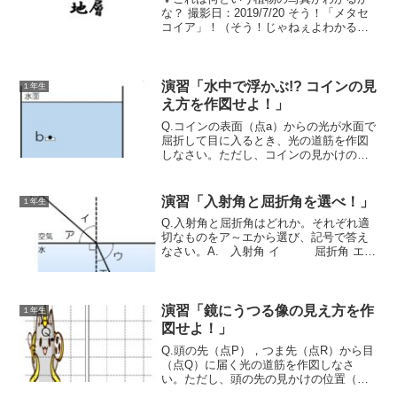
な？ 撮影日：2019/7/20 そう！「メタセ
コイア」！（そう！じゃねぇよわかるか(
ﾟДﾟ)！って😅？）実は、メタセコイアは
日本を含む北半球で化石として見つかっ
ている植物！というわけで、今日は化石
をつ...
演習「水中で浮かぶ!? コインの見
１年生
え方を作図せよ！」
Q.コインの表面（点a）からの光が水面で
屈折して目に入るとき、光の道筋を作図
しなさい。ただし、コインの見かけの位
置を（点b）とする。A. 下の図らいじん
さん浮かび上がるコインも理科の力で解
決！今から解説するで！解説 ↑ の記事
演習「入射角と屈折角を選べ！」
１年生
はもう読んでく...
Q.入射角と屈折角はどれか。それぞれ適
切なものをア～エから選び、記号で答え
なさい。A. 入射角 イ 屈折角 エら
いじんさんどのように考えればいいの
か！今から解説するで！解説 ↑ の記事
はもう読んでくれたかな？ 今回のポイ
ントも「現実にな...
演習「鏡にうつる像の見え方を作
１年生
図せよ！」
Q.頭の先（点P），つま先（点R）から目
（点Q）に届く光の道筋を作図しなさ
い。ただし、頭の先の見かけの位置（点
P’）、つま先の見かけの位置（点R’）を