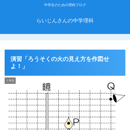
中学生のための理科ブログ
らいじんさんの中学理科
演習「ろうそくの火の見え方を作図せ
よ！」
１年生